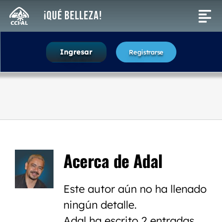
Saltar
¡Qué Belleza!
Tog
al
contenido
Nav
Actividades
Ingresar
Registrarse
Buscar:
Acerca de Adal
Este autor aún no ha llenado
ningún detalle.
Adal ha escrito 2 entradas.