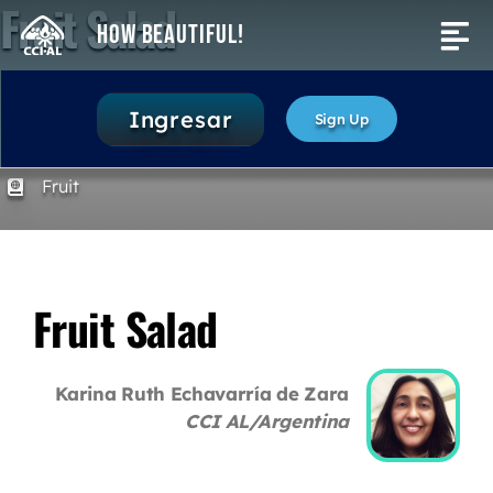
Fruit Salad
Skip
How Beautiful!
Tog
to
content
Nav
Activities
5 to 10 minutes
Ingresar
Sign Up
1. Awaken Enthusiasm
Search
Fruit
for:
Fruit Salad
Karina Ruth Echavarría de Zara
CCI AL/Argentina