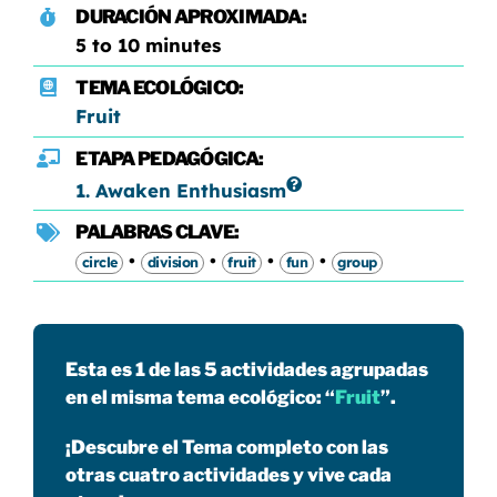
DURACIÓN APROXIMADA:
5 to 10 minutes
TEMA ECOLÓGICO:
Fruit
ETAPA PEDAGÓGICA:
1. Awaken Enthusiasm
PALABRAS CLAVE:
•
•
•
•
circle
division
fruit
fun
group
Esta es 1 de las 5 actividades agrupadas
en el misma tema ecológico: “
Fruit
”.
¡Descubre el Tema completo con las
otras cuatro actividades y vive cada