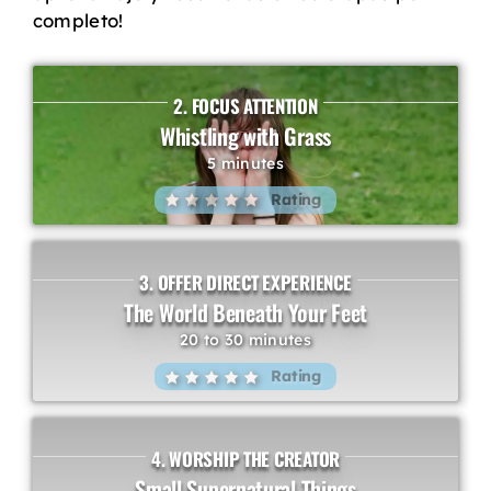
completo!
2. FOCUS ATTENTION
Whistling with Grass
5 minutes
Rating
3. OFFER DIRECT EXPERIENCE
The World Beneath Your Feet
20 to 30 minutes
Rating
4. WORSHIP THE CREATOR
Small Supernatural Things