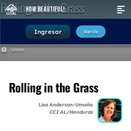
Rolling in the Grass
Skip
How Beautiful!
Tog
to
content
Nav
Activities
5 minutes
Ingresar
Sign Up
1. Awaken Enthusiasm
Search
Grass
for:
Rolling in the Grass
Lisa Anderson-Umaña
CCI AL/Honduras