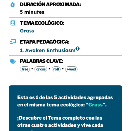
DURACIÓN APROXIMADA:
5 minutes
TEMA ECOLÓGICO:
Grass
ETAPA PEDAGÓGICA:
1. Awaken Enthusiasm
PALABRAS CLAVE:
•
•
•
free
grass
roll
weed
Esta es 1 de las 5 actividades agrupadas
en el misma tema ecológico: “
Grass
”.
¡Descubre el Tema completo con las
otras cuatro actividades y vive cada