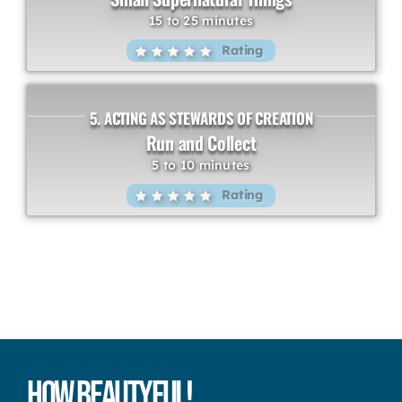
15 to 25 minutes
Rating
5. ACTING AS STEWARDS OF CREATION
Run and Collect
5 to 10 minutes
Rating
How Beautyful!