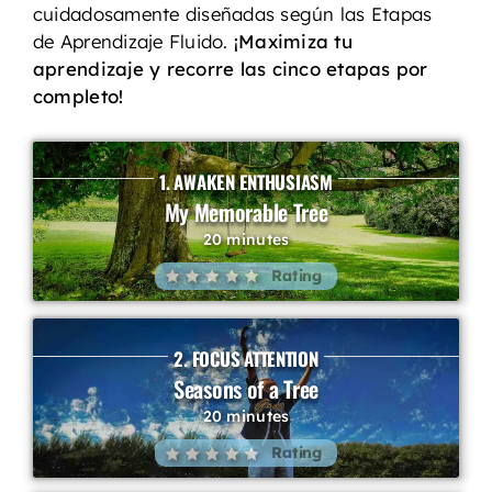
cuidadosamente diseñadas según las Etapas
de Aprendizaje Fluido.
¡Maximiza tu
aprendizaje y recorre las cinco etapas por
completo!
1. AWAKEN ENTHUSIASM
My Memorable Tree
20 minutes
Rating
2. FOCUS ATTENTION
Seasons of a Tree
20 minutes
Rating