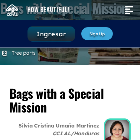
Bags with a Special Mission
Skip
How Beautiful!
Tog
to
content
Nav
Activities
90 minutes
Ingresar
Sign Up
5. Acting as Stewards of Creation
Search
Tree parts
for:
Bags with a Special
Mission
Silvia Cristina Umaña Martínez
CCI AL/Honduras