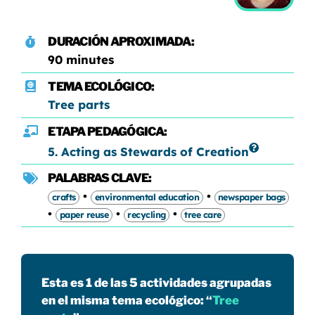
DURACIÓN APROXIMADA:
90 minutes
TEMA ECOLÓGICO:
Tree parts
ETAPA PEDAGÓGICA:
5. Acting as Stewards of Creation
PALABRAS CLAVE:
•
•
crafts
environmental education
newspaper bags
•
•
•
paper reuse
recycling
tree care
Esta es 1 de las 5 actividades agrupadas
en el misma tema ecológico: “
Tree