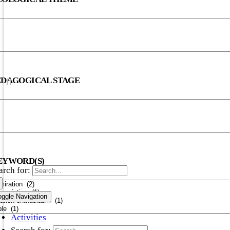
EDAGOGICAL STAGE
EYWORD(S)
arch for:
oggle Navigation
Activities