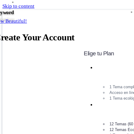
*
*
*
*
*
Skip to content
yword
*
*
*
*
*
tention
w Beautiful!
reate Your Account
Elige tu Plan
1 Tema comple
Acceso en lín
1 Tema ecológ
12 Temas (60 
12 Temas Ecol