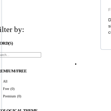
F
D
s
ilter by:
c
ORD(S)
REMIUM/FREE
All
Free
(0)
Premium
(0)
COLOGICAL THEME