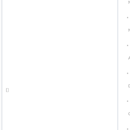
*
*
*
*
*