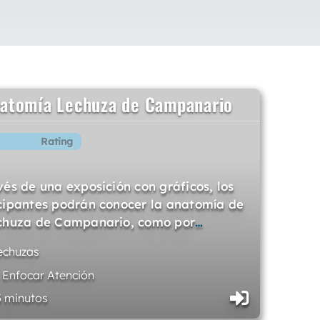
atomía Lechuza de Campanario
Rating
vés de una exposición con gráficos, los
cipantes podrán conocer la anatomía de
chuza de Campanario, como por
…
echuzas
. Enfocar Atención
5 minutos