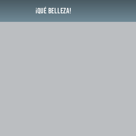
Saltar
¡Qué Belleza!
al
contenido