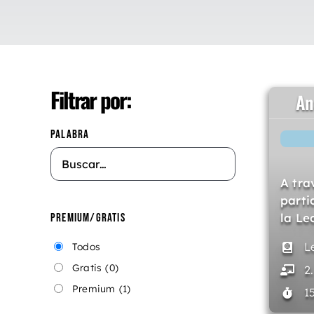
Filtrar por:
An
PALABRA
A tra
parti
la Le
PREMIUM/GRATIS
L
Todos
Gratis
(0)
2
Premium
(1)
1