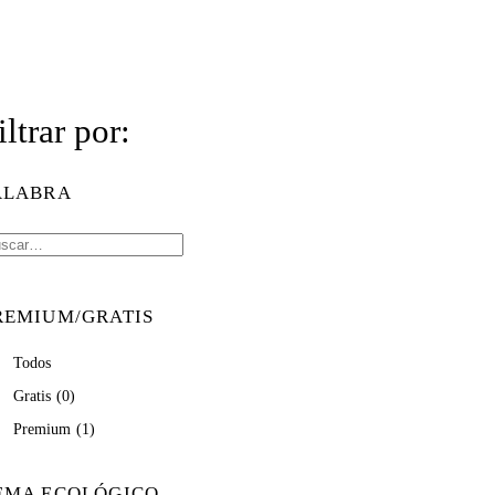
iltrar por:
ALABRA
REMIUM/GRATIS
Todos
Gratis
(0)
Premium
(1)
EMA ECOLÓGICO