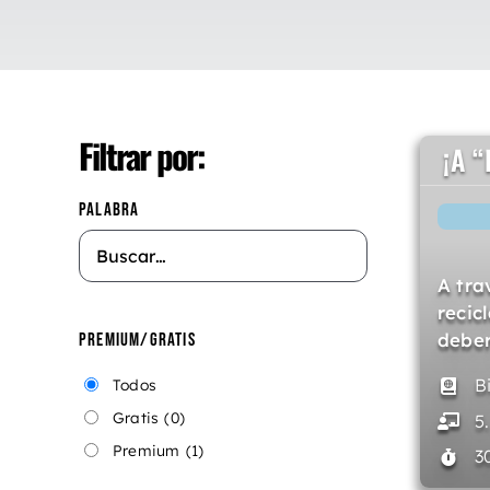
Filtrar por:
¡A 
PALABRA
A tra
recicl
deber
PREMIUM/GRATIS
B
Todos
Gratis
(0)
5
Premium
(1)
3