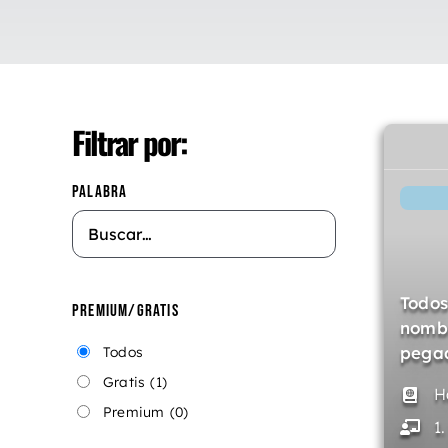
Filtrar por:
PALABRA
Todos
PREMIUM/GRATIS
nombr
pegad
Todos
Gratis
(1)
H
Premium
(0)
1