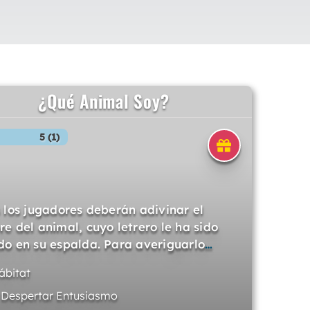
¿Qué Animal Soy?
5 (1)
 los jugadores deberán adivinar el
e del animal, cuyo letrero le ha sido
o en su espalda. Para averiguarlo
…
ábitat
. Despertar Entusiasmo