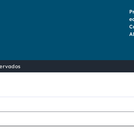
P
e
C
A
ervados