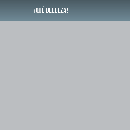
Saltar
¡Qué Belleza!
al
contenido