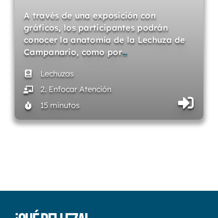
A través de una exposición con
gráficos, los participantes podrán
conocer la anatomía de la Lechuza de
Campanario, como por
…
Lechuzas
2. Enfocar Atención
15 minutos