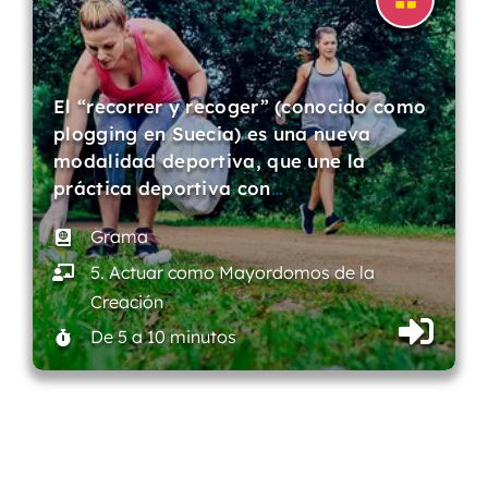
El “recorrer y recoger” (conocido como
plogging en Suecia) es una nueva
modalidad deportiva, que une la
práctica deportiva con
…
Grama
5. Actuar como Mayordomos de la
Creación
De 5 a 10 minutos