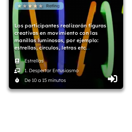
Rating
Los participantes realizarán figuras
creativas en movimiento con las
manillas luminosas, por ejemplo:
estrellas, círculos, letras etc.
…
Estrellas
1. Despertar Entusiasmo
De 10 a 15 minutos