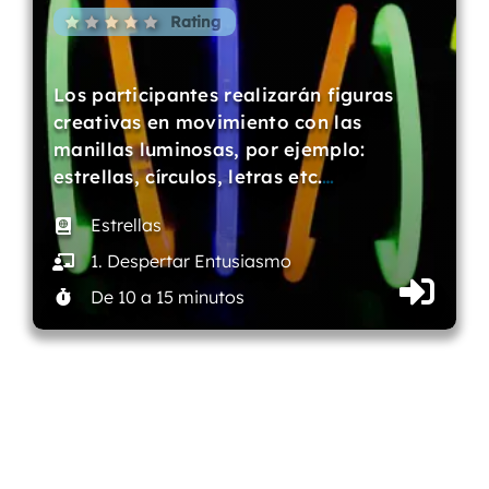
Rating
Los participantes realizarán figuras
creativas en movimiento con las
manillas luminosas, por ejemplo:
estrellas, círculos, letras etc.
…
Estrellas
1. Despertar Entusiasmo
De 10 a 15 minutos