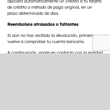
aplicará automáticamente un crédito a tu tarjeta
de crédito o método de pago original, en un
plazo determinado de días.
Reembolsos atrasados o faltantes
Si aún no has recibido la devolución, primero
vuelve a comprobar tu cuenta bancaria.
A continuación, ponte en contacto con la entidad
emisora de tu tarjeta de crédito, puede pasar
algún tiempo antes de que se contabilice
oficialmente tu reembolso.
A continuación, ponte en contacto con tu banco.
A menudo transcurre cierto tiempo de
tramitación antes de que se contabilice el
reembolso.