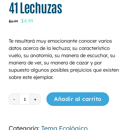
41 Lechuzas
El
El
$
4.99
$
6.99
precio
precio
original
actual
Te resultará muy emocionante conocer varios
era:
es:
datos acerca de la lechuza; su característico
$6.99.
$4.99.
vuelo, su anatomía, su manera de escuchar, su
manera de ver, su manera de cazar y por
supuesto algunos posibles prejuicios que existen
sobre este ejemplar.
Añadir al carrito
41
Lechuzas
cantidad
Categoría:
Tema Ecológico