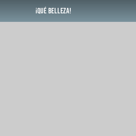
Saltar
¡Qué Belleza!
al
contenido