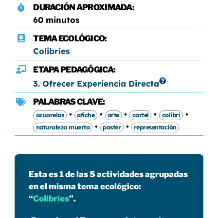
DURACIÓN APROXIMADA:
60 minutos
TEMA ECOLÓGICO:
Colibríes
ETAPA PEDAGÓGICA:
3. Ofrecer Experiencia Directa
PALABRAS CLAVE:
•
•
•
•
•
acuarelas
afiche
arte
cartel
colibrí
•
•
naturaleza muerta
poster
representación
Esta es 1 de las 5 actividades agrupadas
en el misma tema ecológico:
“
Colibríes
”.