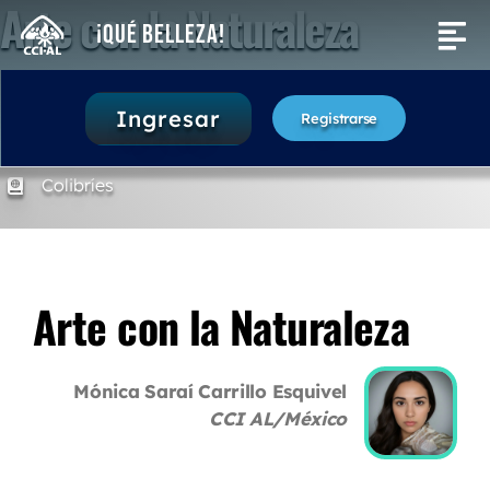
Arte con la Naturaleza
Saltar
¡Qué Belleza!
Tog
al
contenido
Nav
Actividades
60 minutos
Ingresar
Registrarse
3. Ofrecer Experiencia Directa
Buscar:
Colibríes
Arte con la Naturaleza
Mónica Saraí Carrillo Esquivel
CCI AL/México