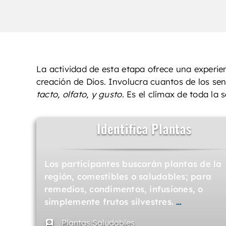
La actividad de esta etapa ofrece una experie
creación de Dios. Involucra cuantos de los s
tacto, olfato, y gusto
. Es el clímax de toda la
Identifica Plantas
Los participantes buscarán plantas de la
región, comestibles o saludables; para
remedios, condimentos, infusiones, o
simplemente frutos silvestres.
…
Plantas Saludables