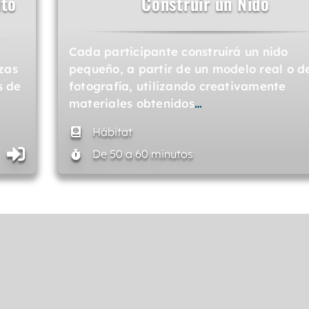
ito
Construir un Nido
Cada participante construirá un nido
zas
pequeño, a partir de un modelo real o d
s de
fotografía, utilizando creativamente
materiales obtenidos
…
Hábitat
De 50 a 60 minutos