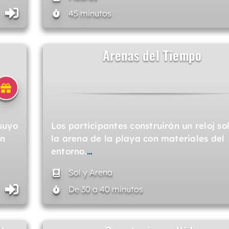
45 minutos
Arenas del Tiempo
suyo
Los participantes construirán un reloj so
un
la arena de la playa con materiales del
entorno.
…
Sol y Arena
De 30 a 40 minutos