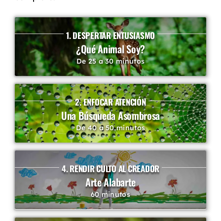
1. DESPERTAR ENTUSIASMO
¿Qué Animal Soy?
De 25 a 30 minutos
2. ENFOCAR ATENCIÓN
Una Búsqueda Asombrosa
De 40 a 50 minutos
4. RENDIR CULTO AL CREADOR
Arte Alabarte
60 minutos