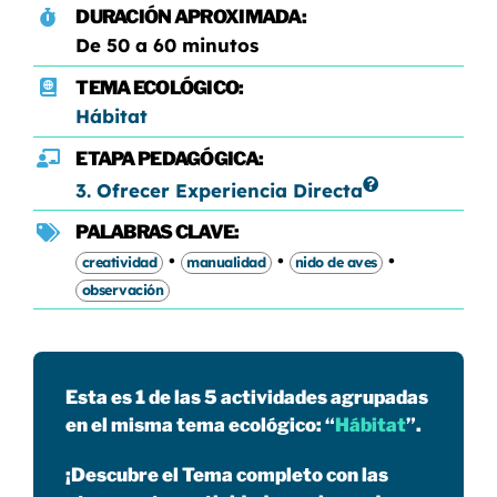
DURACIÓN APROXIMADA:
De 50 a 60 minutos
TEMA ECOLÓGICO:
Hábitat
ETAPA PEDAGÓGICA:
3. Ofrecer Experiencia Directa
PALABRAS CLAVE:
•
•
•
creatividad
manualidad
nido de aves
observación
Esta es 1 de las 5 actividades agrupadas
en el misma tema ecológico: “
Hábitat
”.
¡Descubre el Tema completo con las