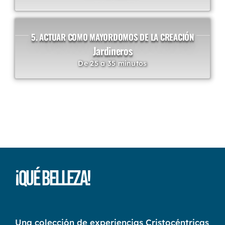
5. ACTUAR COMO MAYORDOMOS DE LA CREACIÓN
Jardineros
De 25 a 35 minutos
¡Qué Belleza!
Una colección de experiencias Cristocéntricas