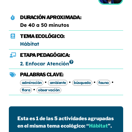
DURACIÓN APROXIMADA:
De 40 a 50 minutos
TEMA ECOLÓGICO:
Hábitat
ETAPA PEDAGÓGICA:
2. Enfocar Atención
PALABRAS CLAVE:
•
•
•
•
admiración
ambiente
búsqueda
fauna
•
flora
observación
Esta es 1 de las 5 actividades agrupadas
en el misma tema ecológico: “
Hábitat
”.