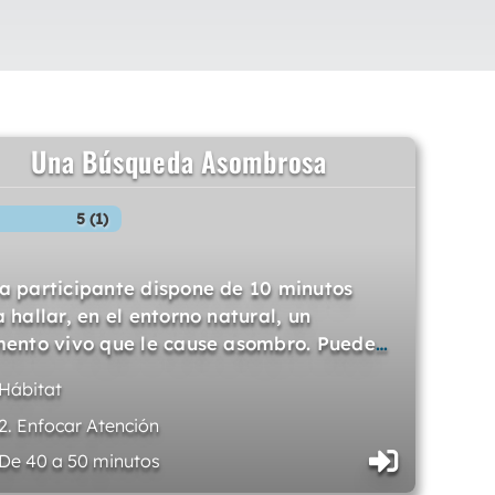
Una Búsqueda Asombrosa
5 (1)
a participante dispone de 10 minutos
 hallar, en el entorno natural, un
mento vivo que le cause asombro. Puede
…
Hábitat
2. Enfocar Atención
De 40 a 50 minutos