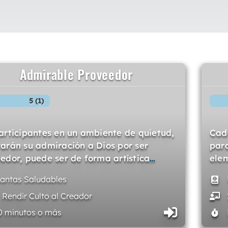
Admirable Proveedor
5 (1)
articipantes en un ambiente de quietud,
Cad
arán su admiración a Dios por ser
para
edor, puede ser de forma artística
…
ele
lantas Saludables
. Rendir Culto al Creador
0 minutos o más