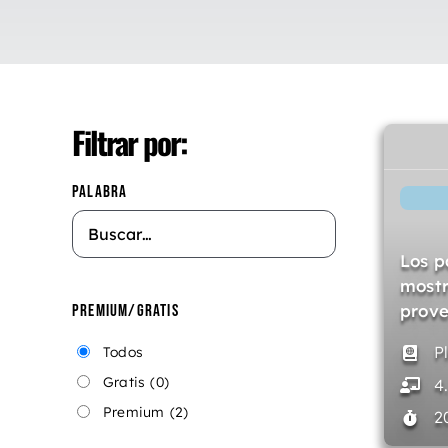
Filtrar por:
PALABRA
Los p
mostr
prove
PREMIUM/GRATIS
P
Todos
Gratis
(0)
4
Premium
(2)
2