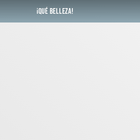
Saltar
¡Qué Belleza!
al
contenido