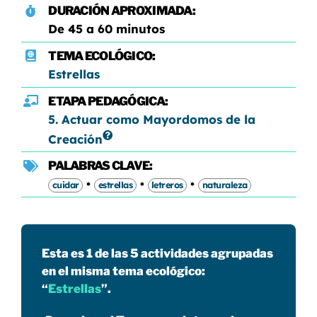
DURACIÓN APROXIMADA:
De 45 a 60 minutos
TEMA ECOLÓGICO:
Estrellas
ETAPA PEDAGÓGICA:
5. Actuar como Mayordomos de la
Creación
PALABRAS CLAVE:
•
•
•
cuidar
estrellas
letreros
naturaleza
Esta es 1 de las 5 actividades agrupadas
en el misma tema ecológico:
“
Estrellas
”.