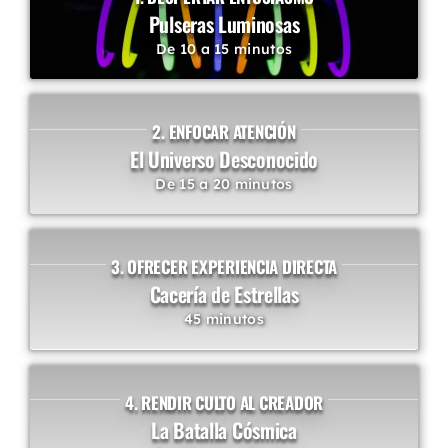
Pulseras Luminosas
De 10 a 15 minutos
2. ENFOCAR ATENCIÓN
El Universo Desconocido
De 15 a 20 minutos
3. OFRECER EXPERIENCIA DIRECTA
Cacería de Estrellas
45 minutos
4. RENDIR CULTO AL CREADOR
La Batalla Cósmica