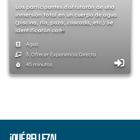
Los participantes disfrutarán de una
inmersión total en un cuerpo de agua
(piscina, río, poza, cascada, etc.) Se
identificarán con
…
Agua
3. Ofrecer Experiencia Directa
45 minutos
¡Qué Belleza!