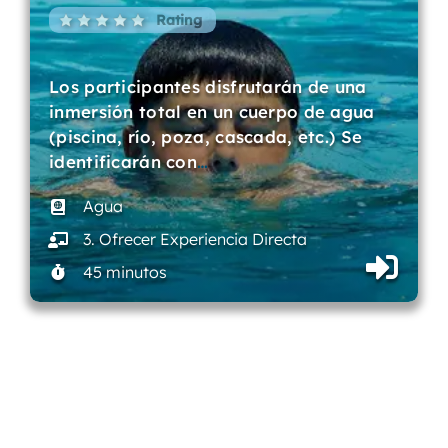
Rating
Los participantes disfrutarán de una
inmersión total en un cuerpo de agua
(piscina, río, poza, cascada, etc.) Se
identificarán con
…
Agua
3. Ofrecer Experiencia Directa
45 minutos