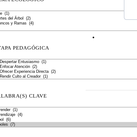
TAPA PEDAGÓGICA
ALABRA(S) CLAVE