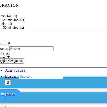
URACIÓN
UTOR
scar:
oggle Navigation
Actividades
Buscar:
Ingresar