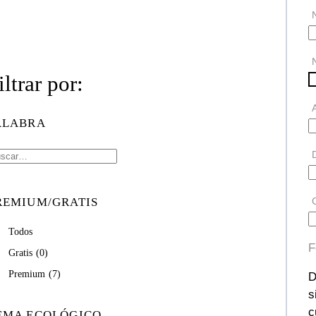
iltrar por:
ALABRA
REMIUM/GRATIS
Todos
F
Gratis
(0)
Premium
(7)
D
s
c
EMA ECOLÓGICO