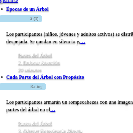
gistrarse
Épocas de un Árbol
5 (1)
Los participantes (niños, jóvenes y adultos activos) se distr
despejada. Se quedan en silencio y,
…
Partes del Árbol
2. Enfocar Atención
20 minutos
Cada Parte del Árbol con Propósito
Rating
Los participantes armarán un rompecabezas con una imagen d
partes del árbol en el
…
Partes del Árbol
3. Ofrecer Experiencia Directa