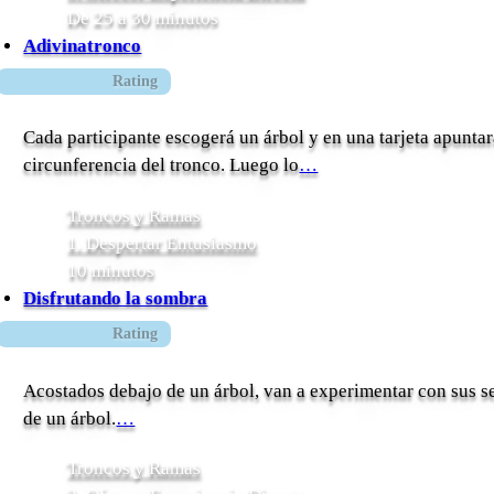
De 25 a 30 minutos
Adivinatronco
Rating
Cada participante escogerá un árbol y en una tarjeta apunta
circunferencia del tronco. Luego lo
…
Troncos y Ramas
1. Despertar Entusiasmo
10 minutos
Disfrutando la sombra
Rating
Acostados debajo de un árbol, van a experimentar con sus se
de un árbol.
…
Troncos y Ramas