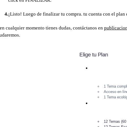
click en FINALIZAR.
¡Listo! Luego de finalizar tu compra. tu cuenta con el plan 
 en cualquier momento tienes dudas, contáctanos en
publicacio
udaremos.
Elige tu Plan
1 Tema comple
Acceso en lín
1 Tema ecológ
12 Temas (60 
12 Temas Ecol