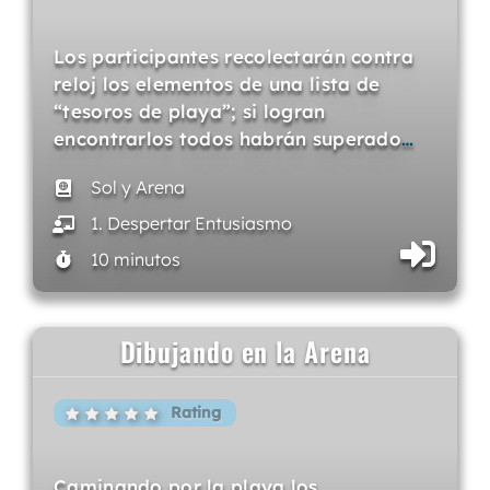
Los participantes recolectarán contra
reloj los elementos de una lista de
“tesoros de playa”; si logran
encontrarlos todos habrán superado
…
Sol y Arena
1. Despertar Entusiasmo
10 minutos
Dibujando en la Arena
Rating
Caminando por la playa los