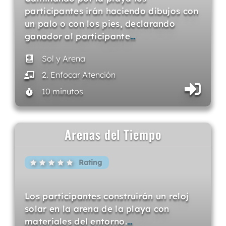
participantes irán haciendo dibujos con
un palo o con los pies, declarando
ganador al participante
…
Sol y Arena
2. Enfocar Atención
10 minutos
Arenas del Tiempo
Rating
Los participantes construirán un reloj
solar en la arena de la playa con
materiales del entorno.
…