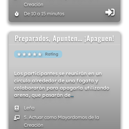
Creación
De 10 a 15 minutos
Preparados, Apunten… ¡Apaguen!
Rating
Los participantes se reunirán en un
círculo alrededor de una fogata y
colaborarán para apagarla utilizando
arena, que pasarán de
…
Leña
5. Actuar como Mayordomos de la
Creación