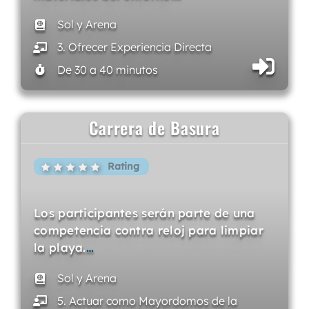
Sol y Arena
3. Ofrecer Experiencia Directa
De 30 a 40 minutos
Carrera de Basura
Rating
Los participantes serán parte de una
competencia contra reloj para limpiar
la playa.
…
Sol y Arena
5. Actuar como Mayordomos de la