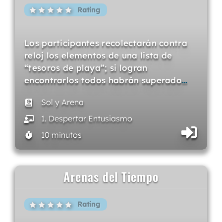
Rating
Los participantes recolectarán contra
reloj los elementos de una lista de
“tesoros de playa”; si logran
encontrarlos todos habrán superado
…
Sol y Arena
1. Despertar Entusiasmo
10 minutos
Arenas del Tiempo
Rating