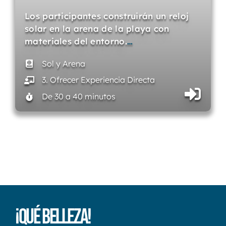
Los participantes construirán un reloj
solar en la arena de la playa con
materiales del entorno.
…
Sol y Arena
3. Ofrecer Experiencia Directa
De 30 a 40 minutos
¡Qué Belleza!