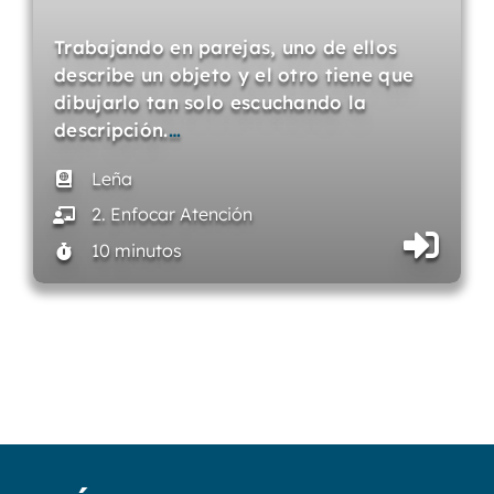
Trabajando en parejas, uno de ellos
describe un objeto y el otro tiene que
dibujarlo tan solo escuchando la
descripción.
…
Leña
2. Enfocar Atención
10 minutos