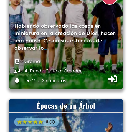
Habiendo observado las cosas en
miniatura en la creación de Dios, hacen
una pausa. Cesan sus esfuerzos de
observar lo
…
Grama
4. Rendir Culto al Creador
De 15 a 25 minutos
Épocas de un Árbol
5 (1)