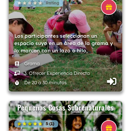
Rating
Los participantes seleccionan un
espacio suyo en un área de la grama y
lo marcan con un lazo o hilo,
…
Grama
3. Ofrecer Experiencia Directa
De 20 a 30 minutos
Pequeñas Cosas Sobrenaturales
5 (1)