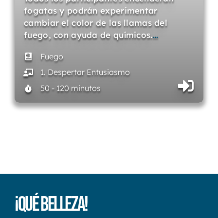
fogatas y podrán experimentar
cambiar el color de las llamas del
fuego, con ayuda de químicos.
…
Fuego
1. Despertar Entusiasmo
50 - 120 minutos
¡Qué Belleza!