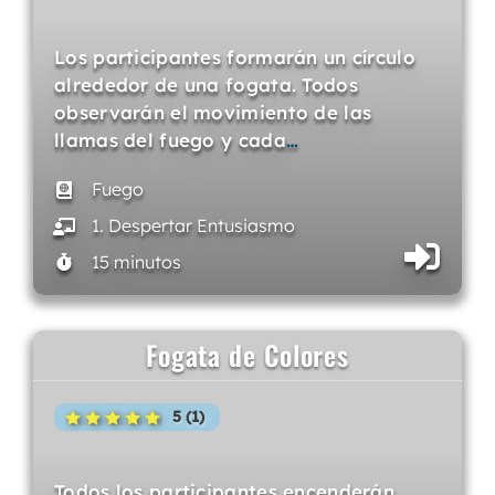
Los participantes formarán un círculo
alrededor de una fogata. Todos
observarán el movimiento de las
llamas del fuego y cada
…
Fuego
1. Despertar Entusiasmo
15 minutos
Fogata de Colores
5 (1)
Todos los participantes encenderán