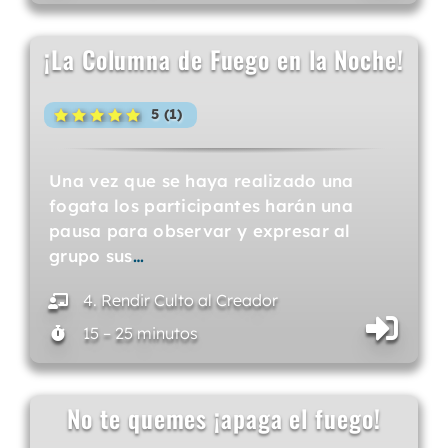
¡La Columna de Fuego en la Noche!
5 (1)
Una vez que se haya realizado una
fogata los participantes harán una
pausa para observar y expresar al
grupo sus
…
4. Rendir Culto al Creador
15 – 25 minutos
No te quemes ¡apaga el fuego!