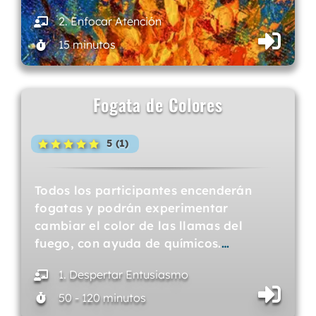
2. Enfocar Atención
15 minutos
Fogata de Colores
5 (1)
Todos los participantes encenderán
fogatas y podrán experimentar
cambiar el color de las llamas del
fuego, con ayuda de químicos.
…
1. Despertar Entusiasmo
50 - 120 minutos