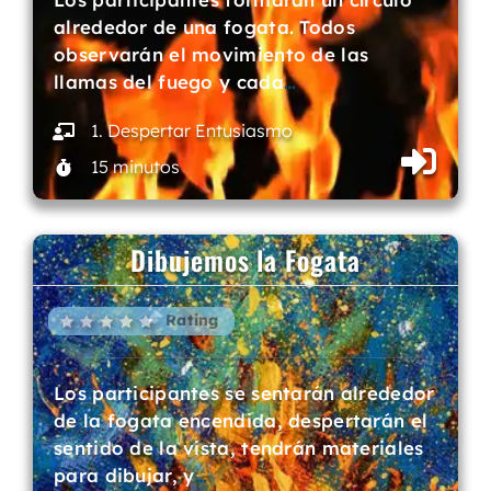
alrededor de una fogata. Todos
observarán el movimiento de las
llamas del fuego y cada
…
1. Despertar Entusiasmo
15 minutos
Dibujemos la Fogata
Rating
Los participantes se sentarán alrededor
de la fogata encendida, despertarán el
sentido de la vista, tendrán materiales
para dibujar, y
…