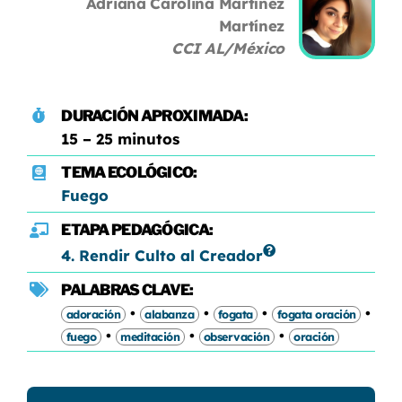
Adriana Carolina Martínez
Martínez
CCI AL/México
DURACIÓN APROXIMADA:
15 – 25 minutos
TEMA ECOLÓGICO:
Fuego
ETAPA PEDAGÓGICA:
4. Rendir Culto al Creador
PALABRAS CLAVE:
•
•
•
•
adoración
alabanza
fogata
fogata oración
•
•
•
fuego
meditación
observación
oración