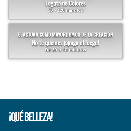
Fogata de Colores
50 - 120 minutos
5. ACTUAR COMO MAYORDOMOS DE LA CREACIÓN
No te quemes ¡apaga el fuego!
De 20 a 40 minutos
¡Qué Belleza!