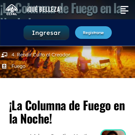
¡La Columna de Fuego en la
Saltar
¡Qué Belleza!
Tog
al
Noche!
contenido
Nav
Actividades
Ingresar
Registrarse
15 – 25 minutos
Buscar:
4. Rendir Culto al Creador
Fuego
¡La Columna de Fuego en
la Noche!