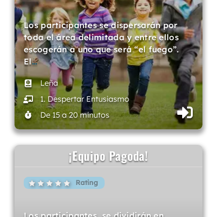
Los participantes se dispersarán por
toda el área delimitada y entre ellos
escogerán a uno que será “el fuego”.
El
…
Leña
1. Despertar Entusiasmo
De 15 a 20 minutos
¡Equipo Pagoda!
Rating
Los participantes, se dividirán en