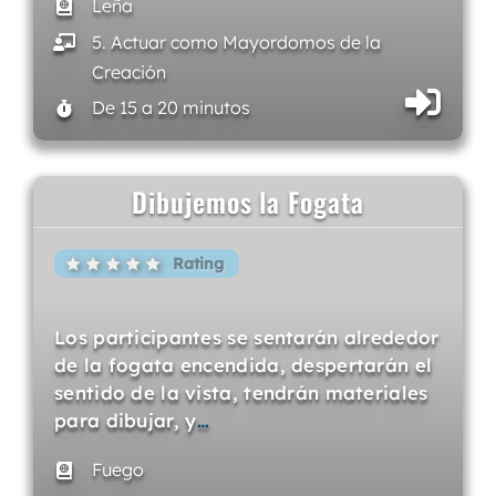
Leña
5. Actuar como Mayordomos de la
Creación
De 15 a 20 minutos
Dibujemos la Fogata
Rating
Los participantes se sentarán alrededor
de la fogata encendida, despertarán el
sentido de la vista, tendrán materiales
para dibujar, y
…
Fuego