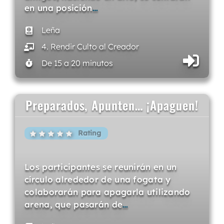
en una posición
…
Leña
4. Rendir Culto al Creador
De 15 a 20 minutos
Preparados, Apunten… ¡Apaguen!
Rating
Los participantes se reunirán en un
círculo alrededor de una fogata y
colaborarán para apagarla utilizando
arena, que pasarán de
…