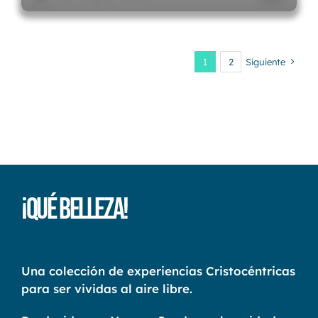
1
2
Siguiente
¡Qué Belleza!
Una colección de experiencias Cristocéntricas
para ser vividas al aire libre.