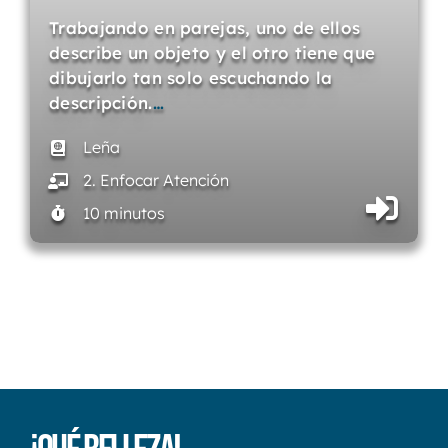
Trabajando en parejas, uno de ellos
describe un objeto y el otro tiene que
dibujarlo tan solo escuchando la
descripción.
…
Leña
2. Enfocar Atención
10 minutos