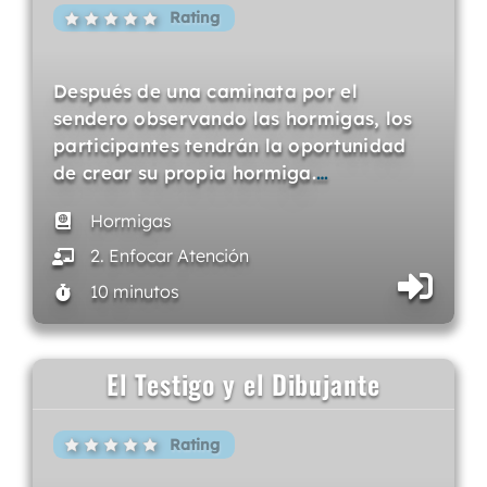
Rating
Después de una caminata por el
sendero observando las hormigas, los
participantes tendrán la oportunidad
de crear su propia hormiga.
…
Hormigas
2. Enfocar Atención
10 minutos
El Testigo y el Dibujante
Rating