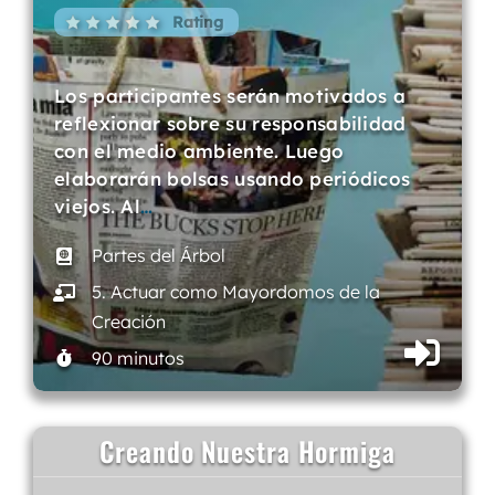
Rating
Los participantes serán motivados a
reflexionar sobre su responsabilidad
con el medio ambiente. Luego
elaborarán bolsas usando periódicos
viejos. Al
…
Partes del Árbol
5. Actuar como Mayordomos de la
Creación
90 minutos
Creando Nuestra Hormiga