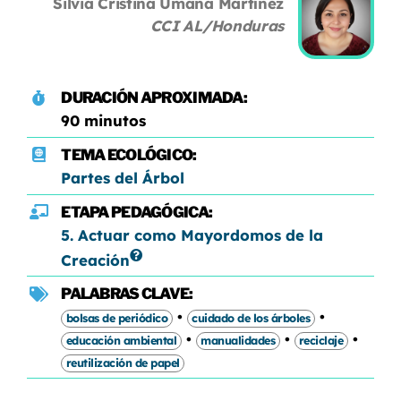
Silvia Cristina Umaña Martínez
CCI AL/Honduras
DURACIÓN APROXIMADA:
90 minutos
TEMA ECOLÓGICO:
Partes del Árbol
ETAPA PEDAGÓGICA:
5. Actuar como Mayordomos de la
Creación
PALABRAS CLAVE:
•
•
bolsas de periódico
cuidado de los árboles
•
•
•
educación ambiental
manualidades
reciclaje
reutilización de papel