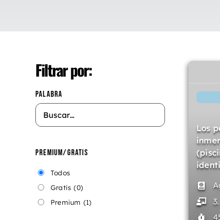
Filtrar por:
PALABRA
Los p
inmer
(pisc
PREMIUM/GRATIS
ident
Todos
A
Gratis
(0)
3
Premium
(1)
4