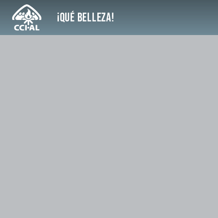
Saltar
¡Qué Belleza!
al
contenido