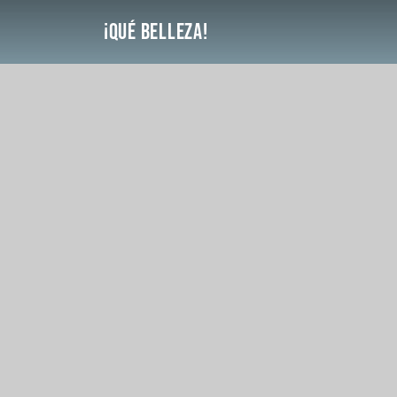
Saltar
¡Qué Belleza!
al
contenido