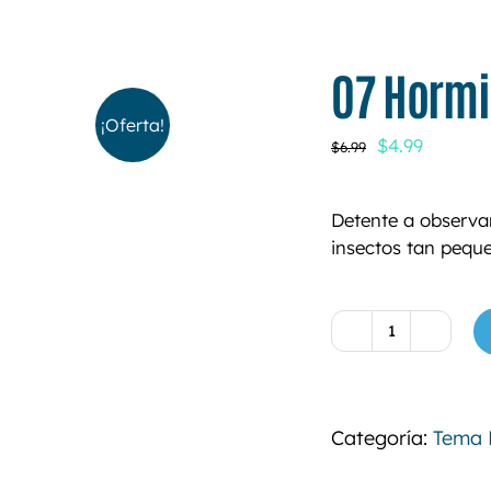
07 Horm
¡Oferta!
El
El
$
4.99
$
6.99
precio
precio
original
actual
Detente a observar
era:
es:
insectos tan peque
$6.99.
$4.99.
07
Hormigas
cantidad
Categoría:
Tema 