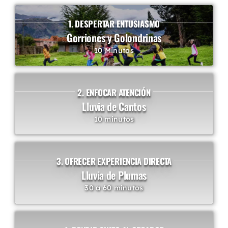
1. DESPERTAR ENTUSIASMO
Gorriones y Golondrinas
10 Minutos
2. ENFOCAR ATENCIÓN
Lluvia de Cantos
10 minutos
3. OFRECER EXPERIENCIA DIRECTA
Lluvia de Plumas
30 a 60 minutos