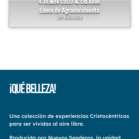
4. RENDIR CULTO AL CREADOR
Lluvia de Agradecimiento
60 minutos
¡Qué Belleza!
Una colección de experiencias Cristocéntricas
para ser vividas al aire libre.
Producida por Nuevos Senderos, la unidad