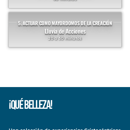
5. ACTUAR COMO MAYORDOMOS DE LA CREACIÓN
Lluvia de Acciones
20 a 30 minutos
¡Qué Belleza!