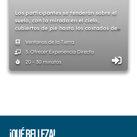
Los participantes se tenderán sobre el
suelo, con la mirada en el cielo,
cubiertos de pie hasta los costados de
…
Ventanas de la Tierra
3. Ofrecer Experiencia Directa
20 – 30 minutos
¡Qué Belleza!