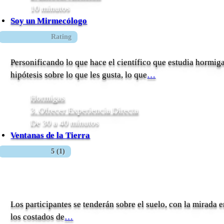
10 minutos
Soy un Mirmecólogo
Rating
Personificando lo que hace el científico que estudia hormiga
hipótesis sobre lo que les gusta, lo que
…
Hormigas
3. Ofrecer Experiencia Directa
De 30 a 40 minutos
Ventanas de la Tierra
5 (1)
Los participantes se tenderán sobre el suelo, con la mirada en
los costados de
…