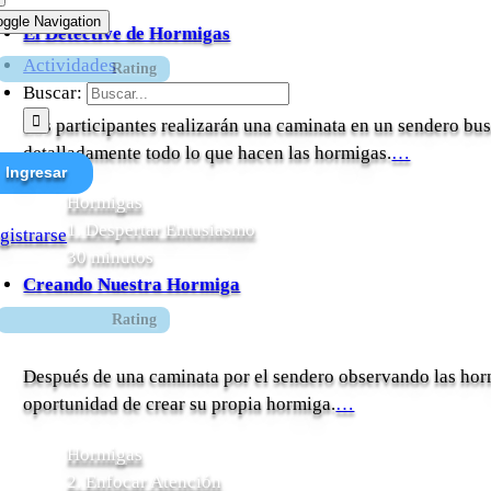
oggle Navigation
El Detective de Hormigas
Actividades
Rating
Buscar:
Los participantes realizarán una caminata en un sendero b
detalladamente todo lo que hacen las hormigas.
…
Ingresar
Hormigas
1. Despertar Entusiasmo
gistrarse
30 minutos
Creando Nuestra Hormiga
Rating
Después de una caminata por el sendero observando las hormi
oportunidad de crear su propia hormiga.
…
Hormigas
2. Enfocar Atención