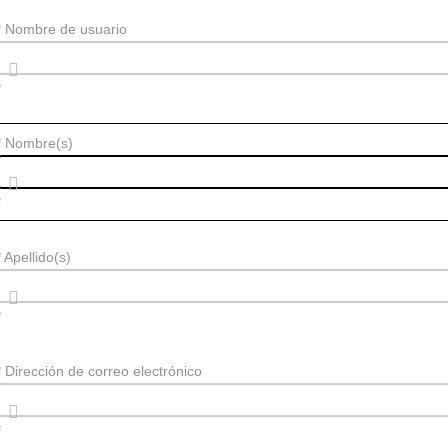
*
Nombre de usuario
*
*
Nombre(s)
*
*
Apellido(s)
*
*
Dirección de correo electrónico
*