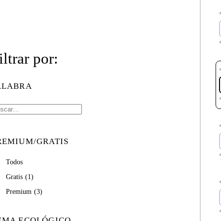
iltrar por:
ALABRA
REMIUM/GRATIS
Todos
Gratis
(1)
Premium
(3)
EMA ECOLÓGICO