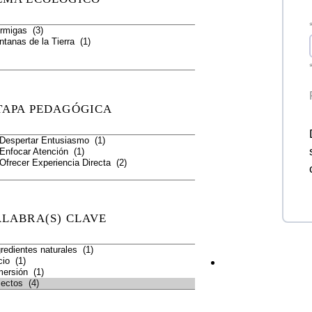
TAPA PEDAGÓGICA
ALABRA(S) CLAVE