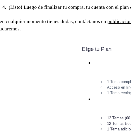
¡Listo! Luego de finalizar tu compra. tu cuenta con el plan 
 en cualquier momento tienes dudas, contáctanos en
publicacio
udaremos.
Elige tu Plan
1 Tema comple
Acceso en lín
1 Tema ecológ
12 Temas (60 
12 Temas Ecol
1 Tema adicion