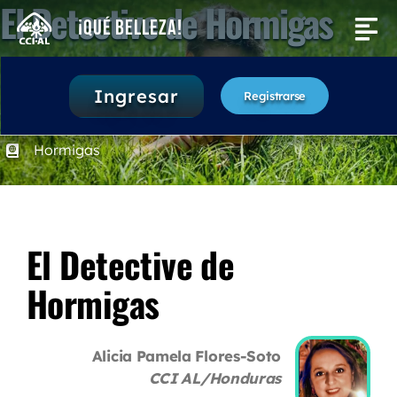
El Detective de Hormigas
Saltar
¡Qué Belleza!
Tog
al
contenido
Nav
Actividades
30 minutos
Ingresar
Registrarse
1. Despertar Entusiasmo
Buscar:
Hormigas
El Detective de
Hormigas
Alicia Pamela Flores-Soto
CCI AL/Honduras